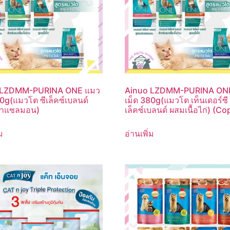
 LZDMM-PURINA ONE แมว
Ainuo LZDMM-PURINA ON
80g(แมวโต ซีเล็คซ์เบลนด์
เม็ด 380g(แมวโต เท็นเดอร์ซี
าแซลมอน)
เล็คซ์เบลนด์ ผสมเนื้อไก่) (Co
ม
อ่านเพิ่ม