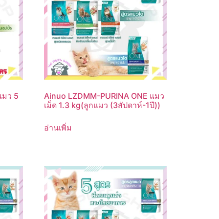
แมว 5
Ainuo LZDMM-PURINA ONE แมว
เม็ด 1.3 kg(ลูกแมว (3สัปดาห์-1ปี))
อ่านเพิ่ม