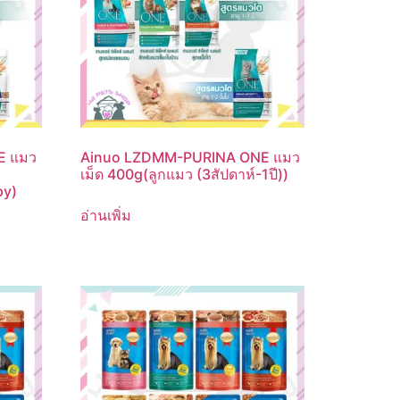
E แมว
Ainuo LZDMM-PURINA ONE แมว
เม็ด 400g(ลูกแมว (3สัปดาห์-1ปี))
py)
อ่านเพิ่ม