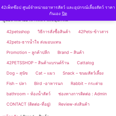
Skip
42petshop
42เพ็ทช๊อป ศูนย์จำหน่ายอาหารสัตว์ และอุปกรณ์เลี้ยงสัตว์ ราคา
to
กันเอง
ปิด
content
ศูนย์จำหน่ายอาหารสัตว์ และอุปกรณ์
42petsshop
วิธีการสั่งซื้อสินค้า
42Pets-ข้าวสาร
42pets-ธารน้ำใจ ส่งมอบแทน
Promotion – ลูกค้าปลีก
Brand – สินค้า
42PETSSHOP – สินค้าแบรนด์ร้าน
Cattalog
Dog – สุนัข
Cat – แมว
Snack – ขนมสัตว์เลี้ยง
Fish – ปลา
Bird -อาหารนก
Rabbit – กระต่าย
bathroom – ห้องน้ำสัตว์
ช่องทางการติดต่อ : Admin
CONTACT (ติดต่อ-ที่อยู่)
Review-ส่งสินค้า