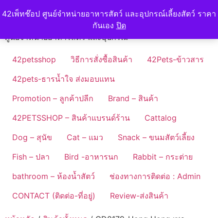
Skip
42petshop
42เพ็ทช๊อป ศูนย์จำหน่ายอาหารสัตว์ และอุปกรณ์เลี้ยงสัตว์ ราคา
to
กันเอง
ปิด
content
ศูนย์จำหน่ายอาหารสัตว์ และอุปกรณ์
42petsshop
วิธีการสั่งซื้อสินค้า
42Pets-ข้าวสาร
42pets-ธารน้ำใจ ส่งมอบแทน
Promotion – ลูกค้าปลีก
Brand – สินค้า
42PETSSHOP – สินค้าแบรนด์ร้าน
Cattalog
Dog – สุนัข
Cat – แมว
Snack – ขนมสัตว์เลี้ยง
Fish – ปลา
Bird -อาหารนก
Rabbit – กระต่าย
bathroom – ห้องน้ำสัตว์
ช่องทางการติดต่อ : Admin
CONTACT (ติดต่อ-ที่อยู่)
Review-ส่งสินค้า