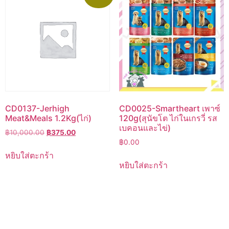
CD0137-Jerhigh
CD0025-Smartheart เพาซ์
Meat&Meals 1.2Kg(ไก่)
120g(สุนัขโต ไก่ในเกรวี่ รส
เบคอนและไข่)
Original
Current
฿
10,000.00
฿
375.00
price
price
฿
0.00
was:
is:
หยิบใส่ตะกร้า
฿10,000.00.
฿375.00.
หยิบใส่ตะกร้า