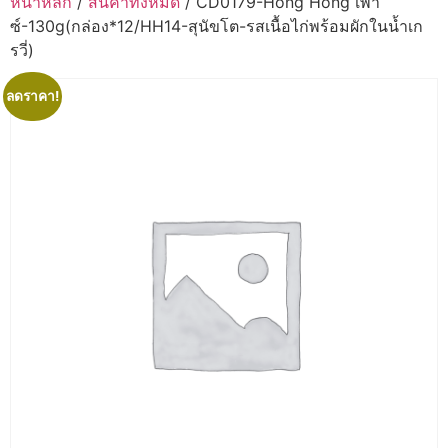
หน้าหลัก
/
สินค้าทั้งหมด
/ CD0179-Hong Hong เพา
ซ์-130g(กล่อง*12/HH14-สุนัขโต-รสเนื้อไก่พร้อมผักในน้ำเก
รวี่)
ลดราคา!