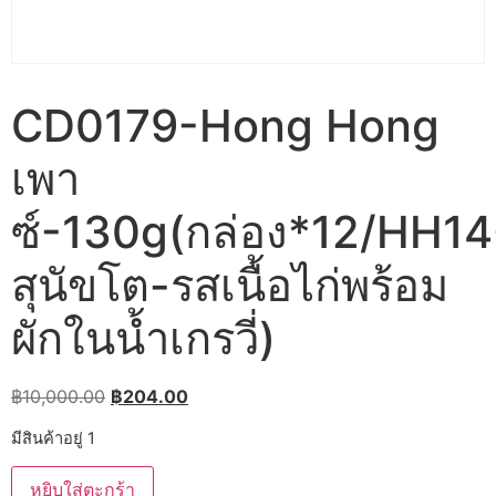
CD0179-Hong Hong
เพา
ซ์-130g(กล่อง*12/HH14
สุนัขโต-รสเนื้อไก่พร้อม
ผักในน้ำเกรวี่)
Original
Current
฿
10,000.00
฿
204.00
price
price
มีสินค้าอยู่ 1
was:
is:
จำนวน
฿10,000.00.
฿204.00.
หยิบใส่ตะกร้า
CD0179-