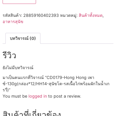
Hong
Hong
เพา
รหัสสินค้า:
28859160402393
หมวดหมู่:
สินค้าทั้งหมด
,
ซ์-130g(กล่อง*12/HH14-
สุนัข
อาหารสุนัข
โต-
รส
เนื้อ
ไก่
บทวิจารณ์ (0)
พร้อม
ผัก
ใน
รีวิว
น้ำ
เก
รวี่)
ชิ้น
ยังไม่มีบทวิจารณ์
มาเป็นคนแรกที่วิจารณ์ “CD0179-Hong Hong เพา
ซ์-130g(กล่อง*12/HH14-สุนัขโต-รสเนื้อไก่พร้อมผักในน้ำเก
รวี่)”
You must be
logged in
to post a review.
สินค้าที่เกี่ยวข้อง