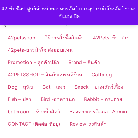
Skip
42petshop
42เพ็ทช๊อป ศูนย์จำหน่ายอาหารสัตว์ และอุปกรณ์เลี้ยงสัตว์ ราคา
to
กันเอง
ปิด
content
ศูนย์จำหน่ายอาหารสัตว์ และอุปกรณ์
42petsshop
วิธีการสั่งซื้อสินค้า
42Pets-ข้าวสาร
42pets-ธารน้ำใจ ส่งมอบแทน
Promotion – ลูกค้าปลีก
Brand – สินค้า
42PETSSHOP – สินค้าแบรนด์ร้าน
Cattalog
Dog – สุนัข
Cat – แมว
Snack – ขนมสัตว์เลี้ยง
Fish – ปลา
Bird -อาหารนก
Rabbit – กระต่าย
bathroom – ห้องน้ำสัตว์
ช่องทางการติดต่อ : Admin
CONTACT (ติดต่อ-ที่อยู่)
Review-ส่งสินค้า