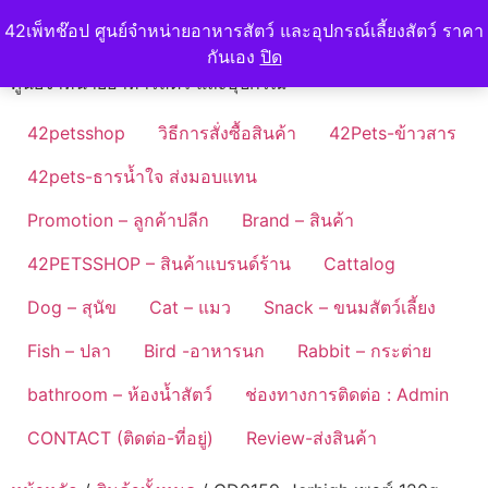
Skip
42petshop
42เพ็ทช๊อป ศูนย์จำหน่ายอาหารสัตว์ และอุปกรณ์เลี้ยงสัตว์ ราคา
to
กันเอง
ปิด
content
ศูนย์จำหน่ายอาหารสัตว์ และอุปกรณ์
42petsshop
วิธีการสั่งซื้อสินค้า
42Pets-ข้าวสาร
42pets-ธารน้ำใจ ส่งมอบแทน
Promotion – ลูกค้าปลีก
Brand – สินค้า
42PETSSHOP – สินค้าแบรนด์ร้าน
Cattalog
Dog – สุนัข
Cat – แมว
Snack – ขนมสัตว์เลี้ยง
Fish – ปลา
Bird -อาหารนก
Rabbit – กระต่าย
bathroom – ห้องน้ำสัตว์
ช่องทางการติดต่อ : Admin
CONTACT (ติดต่อ-ที่อยู่)
Review-ส่งสินค้า