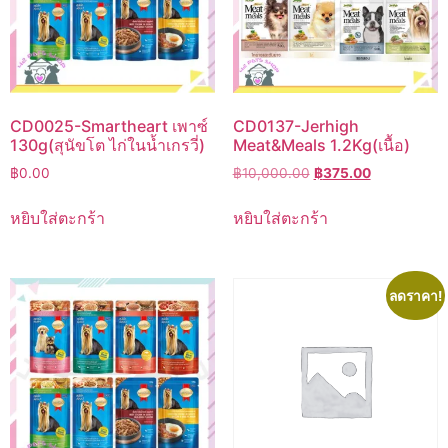
CD0025-Smartheart เพาซ์
CD0137-Jerhigh
130g(สุนัขโต ไก่ในน้ำเกรวี่)
Meat&Meals 1.2Kg(เนื้อ)
Original
Current
฿
0.00
฿
10,000.00
฿
375.00
price
price
was:
is:
หยิบใส่ตะกร้า
หยิบใส่ตะกร้า
฿10,000.00.
฿375.00.
ลดราคา!