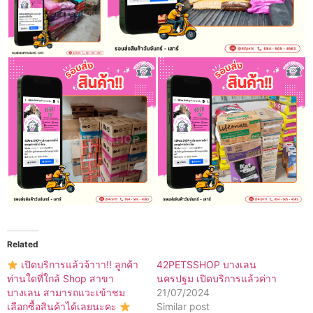
Related
เปิดบริการแล้วจ้าาา!! ลูกค้า
42PETSSHOP บางเลน
ท่านใดที่ใกล้ Shop สาขา
นครปฐม เปิดบริการแล้วค่าา
บางเลน สามารถแวะเข้าชม
21/07/2024
เลือกซื้อสินค้าได้เลยนะคะ
Similar post