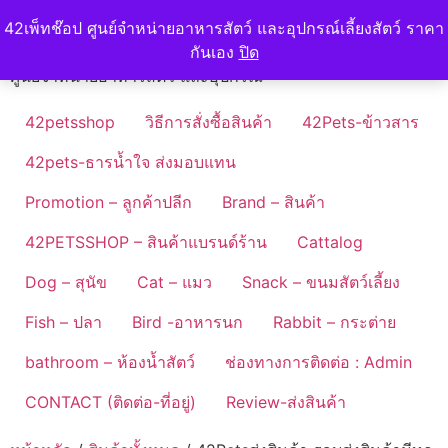
Skip
42petshop
42เพ็ทช๊อป ศูนย์จำหน่ายอาหารสัตว์ และอุปกรณ์เลี้ยงสัตว์ ราคา
to
กันเอง
ปิด
content
ศูนย์จำหน่ายอาหารสัตว์ และอุปกรณ์
42petsshop
วิธีการสั่งซื้อสินค้า
42Pets-ข้าวสาร
42pets-ธารน้ำใจ ส่งมอบแทน
Promotion – ลูกค้าปลีก
Brand – สินค้า
42PETSSHOP – สินค้าแบรนด์ร้าน
Cattalog
Dog – สุนัข
Cat – แมว
Snack – ขนมสัตว์เลี้ยง
Fish – ปลา
Bird -อาหารนก
Rabbit – กระต่าย
bathroom – ห้องน้ำสัตว์
ช่องทางการติดต่อ : Admin
CONTACT (ติดต่อ-ที่อยู่)
Review-ส่งสินค้า