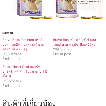
Related
Bravo Boss Platinum บราโว่
Bravo Boss Gold บราโว่ บอส
บอส แพลตินัม อาหารสุนัข เก
โกลด์ อาหารสุนัข 1kg.-20kg.
รดพรีเมี่ยม 750g.
29/09/2023
29/09/2023
Similar post
Similar post
Smart Heart Gold สมาร์ท
ฮาร์ทโกลด์ สำหรับแมวอายุ 1 ปี
ขึ้นไป
25/02/2023
Similar post
สินค้าที่เกี่ยวข้อง