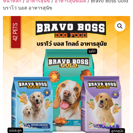
หน้าหลัก
/
อาหารสุนัข
/
อาหารสุนัขเม็ด
/ Bravo Boss Gold
บราโว่ บอส อาหารสุนัข