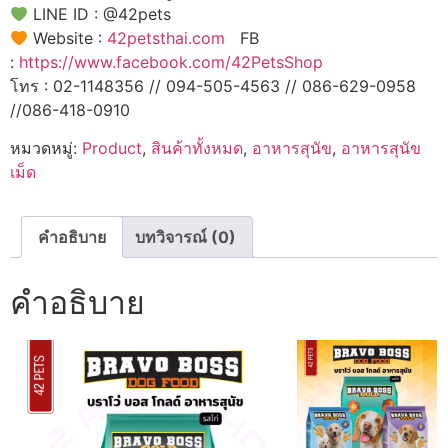
LINE ID : @42pets
Website :
42petsthai.com
FB
:
https://www.facebook.com/42PetsShop
โทร : 02-1148356 // 094-505-4563 // 086-629-0958
//086-418-0910
หมวดหมู่:
Product
,
สินค้าทั้งหมด
,
อาหารสุนัข
,
อาหารสุนัข
เม็ด
คำอธิบาย
บทวิจารณ์ (0)
คำอธิบาย