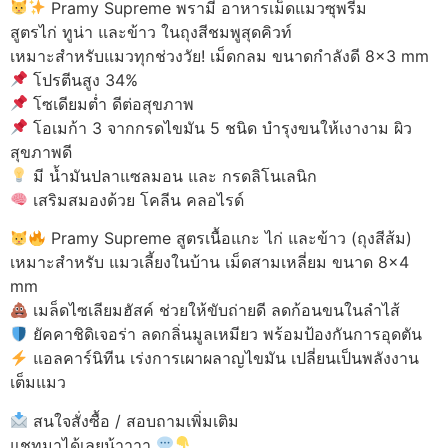
Pramy Supreme พรามี่ อาหารเม็ดแมวซุพรีม
สูตรไก่ ทูน่า และข้าว ในถุงสีชมพูสุดคิวท์
เหมาะสำหรับแมวทุกช่วงวัย! เม็ดกลม ขนาดกำลังดี 8×3 mm
โปรตีนสูง 34%
โซเดียมต่ำ ดีต่อสุขภาพ
โอเมก้า 3 จากกรดไขมัน 5 ชนิด บำรุงขนให้เงางาม ผิว
สุขภาพดี
มี น้ำมันปลาแซลมอน และ กรดลิโนเลนิก
เสริมสมองด้วย โคลีน คลอไรด์
Pramy Supreme สูตรเนื้อแกะ ไก่ และข้าว (ถุงสีส้ม)
เหมาะสำหรับ แมวเลี้ยงในบ้าน เม็ดสามเหลี่ยม ขนาด 8×4
mm
เมล็ดไซเลียมฮัสค์ ช่วยให้ขับถ่ายดี ลดก้อนขนในลำไส้
ยัคคาชิดิเจอร่า ลดกลิ่นมูลเหมียว พร้อมป้องกันการอุดตัน
แอลคาร์นิทีน เร่งการเผาผลาญไขมัน เปลี่ยนเป็นพลังงาน
เต็มแมว
สนใจสั่งซื้อ / สอบถามเพิ่มเติม
แชทมาได้เลยน้าาาา