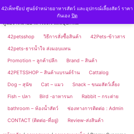
Skip
42petshop
42เพ็ทช๊อป ศูนย์จำหน่ายอาหารสัตว์ และอุปกรณ์เลี้ยงสัตว์ ราคา
to
กันเอง
ปิด
content
ศูนย์จำหน่ายอาหารสัตว์ และอุปกรณ์
42petsshop
วิธีการสั่งซื้อสินค้า
42Pets-ข้าวสาร
42pets-ธารน้ำใจ ส่งมอบแทน
Promotion – ลูกค้าปลีก
Brand – สินค้า
42PETSSHOP – สินค้าแบรนด์ร้าน
Cattalog
Dog – สุนัข
Cat – แมว
Snack – ขนมสัตว์เลี้ยง
Fish – ปลา
Bird -อาหารนก
Rabbit – กระต่าย
bathroom – ห้องน้ำสัตว์
ช่องทางการติดต่อ : Admin
CONTACT (ติดต่อ-ที่อยู่)
Review-ส่งสินค้า