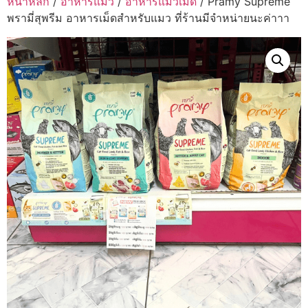
หน้าหลัก
/
อาหารแมว
/
อาหารแมวเม็ด
/ Pramy Supreme
พรามี่สุพรีม อาหารเม็ดสำหรับแมว ที่ร้านมีจำหน่ายนะค่าาา