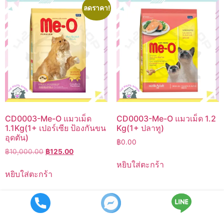
ลดราคา!
CD0003-Me-O แมวเม็ด
CD0003-Me-O แมวเม็ด 1.2
1.1Kg(1+ เปอร์เซีย ป้องกันขน
Kg(1+ ปลาทู)
อุดตัน)
฿
0.00
Original
Current
฿
10,000.00
฿
125.00
price
price
หยิบใส่ตะกร้า
was:
is:
หยิบใส่ตะกร้า
฿10,000.00.
฿125.00.
Call now
Facebook
LINE