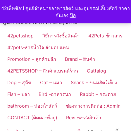
Skip
42petshop
42เพ็ทช๊อป ศูนย์จำหน่ายอาหารสัตว์ และอุปกรณ์เลี้ยงสัตว์ ราคา
to
กันเอง
ปิด
content
ศูนย์จำหน่ายอาหารสัตว์ และอุปกรณ์
42petsshop
วิธีการสั่งซื้อสินค้า
42Pets-ข้าวสาร
42pets-ธารน้ำใจ ส่งมอบแทน
Promotion – ลูกค้าปลีก
Brand – สินค้า
42PETSSHOP – สินค้าแบรนด์ร้าน
Cattalog
Dog – สุนัข
Cat – แมว
Snack – ขนมสัตว์เลี้ยง
Fish – ปลา
Bird -อาหารนก
Rabbit – กระต่าย
bathroom – ห้องน้ำสัตว์
ช่องทางการติดต่อ : Admin
CONTACT (ติดต่อ-ที่อยู่)
Review-ส่งสินค้า