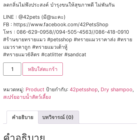
ลดกลิ่นไม่พึงประสงค์ บำรุงขนให้สุขภาพดี ไม่พันกัน
LINE : @42pets (มี@นะคะ)
FB : https://www.facebook.com/42PetsShop
โทร : 086-629-0958//094-505-4563//086-418-0910
#ร้านขายทรายแมว #petsshop #ทรายแมวราคาส่ง #ทราย
แมวราคาถูก #ทรายแมวเต้าหู้
#ทรายแมว6ลิตร #catlitter #sandcat
จำนวน
หยิบใส่ตะกร้า
Dry
Shampoo
ส
เปร์
หมวดหมู่:
Product
ป้ายกำกับ:
42petsshop
,
Dry shampoo
,
ยอา
บน้ำ
สเปร์ยอาบน้ำสัตว์เลี้ยง
แห้ง
สำหรับ
สัตว์
เลี้ยง
คำอธิบาย
บทวิจารณ์ (0)
ชิ้น
คำอธิบาย