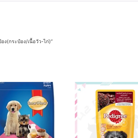
(กระป๋อง/เนื้อวัว-ไก่)”