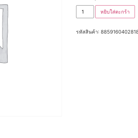
was:
is:
จำนวน
฿10,000.00.
฿35.00
หยิบใส่ตะกร้า
CD0303-
Hercules
กระป๋อง(กระป๋อง/
เนื้อ
รหัสสินค้า:
885916040281
วัว-
ไก่)
ชิ้น