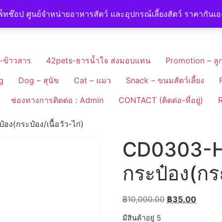
็ทช๊อป ศูนย์จำหน่ายอาหารสัตว์ และอุปกรณ์เลี้ยงสัตว์ ราคากันเ
-ข้าวสาร
42pets-ธารน้ำใจ ส่งมอบแทน
Promotion – ลูก
g
Dog – สุนัข
Cat – แมว
Snack – ขนมสัตว์เลี้ยง
ช่องทางการติดต่อ : Admin
CONTACT (ติดต่อ-ที่อยู่)
R
ง(กระป๋อง/เนื้อวัว-ไก่)
CD0303-H
กระป๋อง(กระ
Original
Curren
฿
10,000.00
฿
35.00
price
price
มีสินค้าอยู่ 5