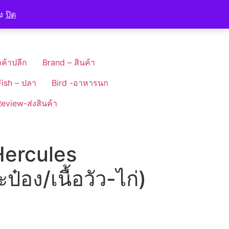
อง
ปิด
ค้าปลีก
Brand – สินค้า
Fish – ปลา
Bird -อาหารนก
eview-ส่งสินค้า
ercules
ป๋อง/เนื้อวัว-ไก่)
t