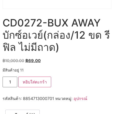
CD0272-BUX AWAY
บักซ์อเวย์(กล่อง/12 ขด รี
ฟิล ไม่มีถาด)
Original
Current
฿
10,000.00
฿
69.00
price
price
มีสินค้าอยู่ 11
was:
is:
จำนวน
฿10,000.00.
฿69.00.
หยิบใส่ตะกร้า
CD0272-
BUX
AWAY
บัก
รหัสสินค้า:
8854713000701
หมวดหมู่:
อุปกรณ์
ซ์อเวย์(กล่อง/12
ขด
รี
ฟิล