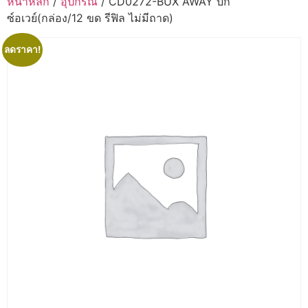
หน้าหลัก
/
อุปกรณ์
/ CD0272-BUX AWAY บัก
ซ์อเวย์(กล่อง/12 ขด รีฟิล ไม่มีถาด)
ลดราคา!