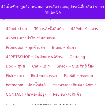
Skip
42petshop
42เพ็ทช๊อป ศูนย์จำหน่ายอาหารสัตว์ และอุปกรณ์เลี้ยงสัตว์ ราคา
to
กันเอง
ปิด
content
ศูนย์จำหน่ายอาหารสัตว์ และอุปกรณ์
42petsshop
วิธีการสั่งซื้อสินค้า
42Pets-ข้าวสาร
42pets-ธารน้ำใจ ส่งมอบแทน
Promotion – ลูกค้าปลีก
Brand – สินค้า
42PETSSHOP – สินค้าแบรนด์ร้าน
Cattalog
Dog – สุนัข
Cat – แมว
Snack – ขนมสัตว์เลี้ยง
Fish – ปลา
Bird -อาหารนก
Rabbit – กระต่าย
bathroom – ห้องน้ำสัตว์
ช่องทางการติดต่อ : Admin
CONTACT (ติดต่อ-ที่อยู่)
Review-ส่งสินค้า