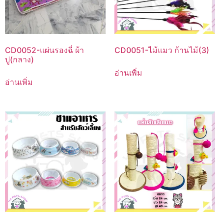
CD0052-แผ่นรองฉี่ ผ้า
CD0051-ไม้แมว ก้านไม้(3)
ปู(กลาง)
อ่านเพิ่ม
อ่านเพิ่ม