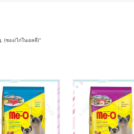
 (ซอง/ไก่ในเยลลี่)”