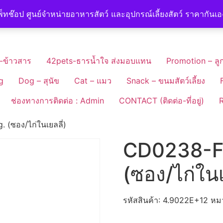
็ทช๊อป ศูนย์จำหน่ายอาหารสัตว์ และอุปกรณ์เลี้ยงสัตว์ ราคากันเ
-ข้าวสาร
42pets-ธารน้ำใจ ส่งมอบแทน
Promotion – ลูก
g
Dog – สุนัข
Cat – แมว
Snack – ขนมสัตว์เลี้ยง
ช่องทางการติดต่อ : Admin
CONTACT (ติดต่อ-ที่อยู่)
R
 (ซอง/ไก่ในเยลลี่)
CD0238-Fel
(ซอง/ไก่ในเ
รหัสสินค้า:
4.9022E+12
หมว