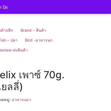
อง
ปิด
ค้าปลีก
Brand – สินค้า
Fish – ปลา
Bird -อาหารนก
eview-ส่งสินค้า
ix เพาซ์ 70g.
ยลลี่)
ดหมู่:
อาหารแมว