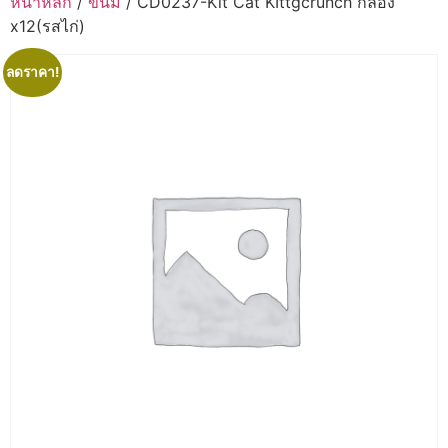
หน้าหลัก
/
ขนม
/ CD0237-Kit Cat KIttgcrunch กล่อง
x12(รสไก่)
ลดราคา!