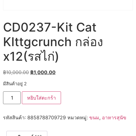
CD0237-Kit Cat
KIttgcrunch กล่อง
x12(รสไก่)
Original
Current
฿
10,000.00
฿
1,000.00
price
price
มีสินค้าอยู่ 2
was:
is:
จำนวน
฿10,000.00.
฿1,000.00.
หยิบใส่ตะกร้า
CD0237-
Kit
Cat
KIttgcrunch
รหัสสินค้า:
8858788709729
หมวดหมู่:
ขนม
,
อาหารสุนัข
กล่อง
x12(รส
ไก่)
ชิ้น