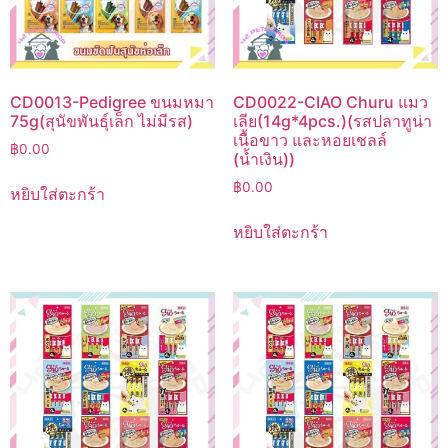
CD0013-Pedigree ขนมหมา
CD0022-CIAO Churu แมว
75g(สุนัขพันธุ์เล็ก ไม่มีรส)
เลีย(14g*4pcs.)(รสปลาทูน่า
เนื้อขาว และหอยเชลล์
฿
0.00
(น้ำเงิน))
฿
0.00
หยิบใส่ตะกร้า
หยิบใส่ตะกร้า