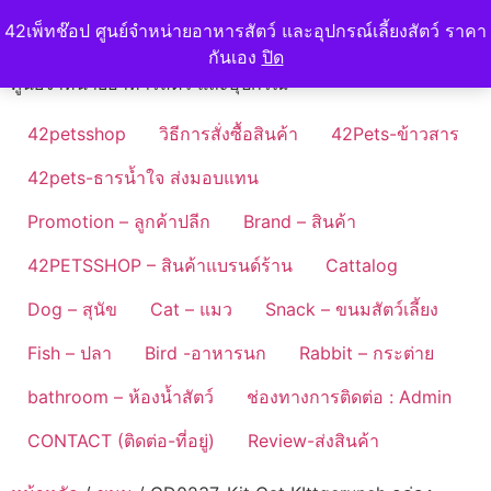
Skip
42petshop
42เพ็ทช๊อป ศูนย์จำหน่ายอาหารสัตว์ และอุปกรณ์เลี้ยงสัตว์ ราคา
to
กันเอง
ปิด
content
ศูนย์จำหน่ายอาหารสัตว์ และอุปกรณ์
42petsshop
วิธีการสั่งซื้อสินค้า
42Pets-ข้าวสาร
42pets-ธารน้ำใจ ส่งมอบแทน
Promotion – ลูกค้าปลีก
Brand – สินค้า
42PETSSHOP – สินค้าแบรนด์ร้าน
Cattalog
Dog – สุนัข
Cat – แมว
Snack – ขนมสัตว์เลี้ยง
Fish – ปลา
Bird -อาหารนก
Rabbit – กระต่าย
bathroom – ห้องน้ำสัตว์
ช่องทางการติดต่อ : Admin
CONTACT (ติดต่อ-ที่อยู่)
Review-ส่งสินค้า