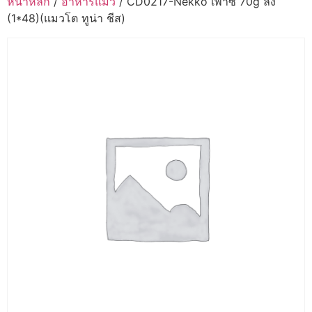
หน้าหลัก
/
อาหารแมว
/ CD0217-Nekko เพาซ์ 70g ลัง
(1*48)(แมวโต ทูน่า ชีส)