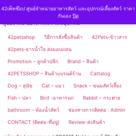
Skip
42petshop
42เพ็ทช๊อป ศูนย์จำหน่ายอาหารสัตว์ และอุปกรณ์เลี้ยงสัตว์ ราคา
to
กันเอง
ปิด
content
ศูนย์จำหน่ายอาหารสัตว์ และอุปกรณ์
42petsshop
วิธีการสั่งซื้อสินค้า
42Pets-ข้าวสาร
42pets-ธารน้ำใจ ส่งมอบแทน
Promotion – ลูกค้าปลีก
Brand – สินค้า
42PETSSHOP – สินค้าแบรนด์ร้าน
Cattalog
Dog – สุนัข
Cat – แมว
Snack – ขนมสัตว์เลี้ยง
Fish – ปลา
Bird -อาหารนก
Rabbit – กระต่าย
bathroom – ห้องน้ำสัตว์
ช่องทางการติดต่อ : Admin
CONTACT (ติดต่อ-ที่อยู่)
Review-ส่งสินค้า