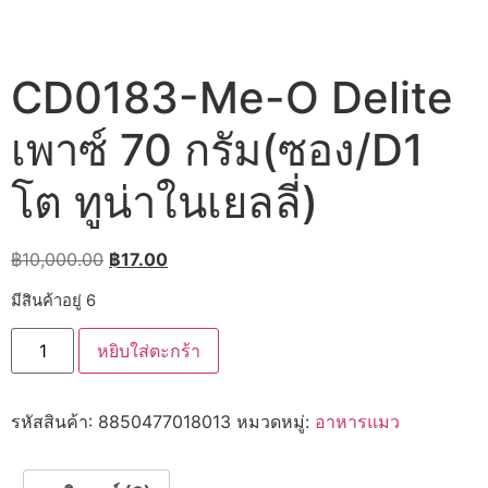
CD0183-Me-O Delite
เพาซ์ 70 กรัม(ซอง/D1
โต ทูน่าในเยลลี่)
Original
Current
฿
10,000.00
฿
17.00
price
price
มีสินค้าอยู่ 6
was:
is:
จำนวน
฿10,000.00.
฿17.00.
หยิบใส่ตะกร้า
CD0183-
Me-
O
Delite
รหัสสินค้า:
8850477018013
หมวดหมู่:
อาหารแมว
เพา
ซ์
70
กรัม(ซอง/D1