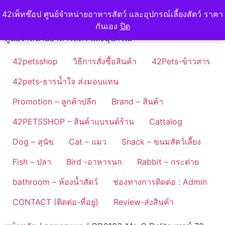
Skip
42petshop
42เพ็ทช๊อป ศูนย์จำหน่ายอาหารสัตว์ และอุปกรณ์เลี้ยงสัตว์ ราคา
to
กันเอง
ปิด
content
ศูนย์จำหน่ายอาหารสัตว์ และอุปกรณ์
42petsshop
วิธีการสั่งซื้อสินค้า
42Pets-ข้าวสาร
42pets-ธารน้ำใจ ส่งมอบแทน
Promotion – ลูกค้าปลีก
Brand – สินค้า
42PETSSHOP – สินค้าแบรนด์ร้าน
Cattalog
Dog – สุนัข
Cat – แมว
Snack – ขนมสัตว์เลี้ยง
Fish – ปลา
Bird -อาหารนก
Rabbit – กระต่าย
bathroom – ห้องน้ำสัตว์
ช่องทางการติดต่อ : Admin
CONTACT (ติดต่อ-ที่อยู่)
Review-ส่งสินค้า