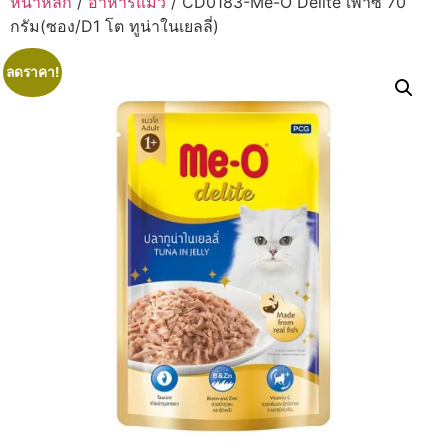
หน้าหลัก
/
อาหารแมว
/ CD0183-Me-O Delite เพาซ์ 70
กรัม(ซอง/D1 โต ทูน่าในเยลลี่)
ลดราคา!