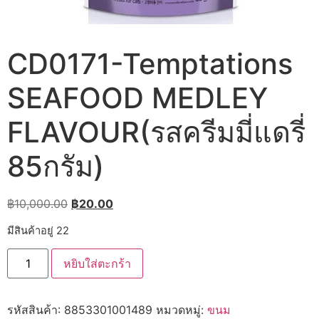
CD0171-Temptations
SEAFOOD MEDLEY
FLAVOUR(รสครีมมี่แดรี่
85กรัม)
Original
Current
฿
10,000.00
฿
20.00
price
price
มีสินค้าอยู่ 22
was:
is:
จำนวน
฿10,000.00.
฿20.00.
หยิบใส่ตะกร้า
CD0171-
Temptations
SEAFOOD
MEDLEY
รหัสสินค้า:
8853301001489
หมวดหมู่:
ขนม
FLAVOUR(รส