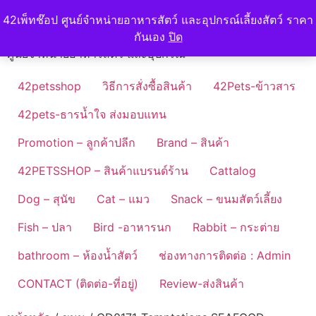
Skip
42petshop
42เพ็ทช๊อป ศูนย์จำหน่ายอาหารสัตว์ และอุปกรณ์เลี้ยงสัตว์ ราคา
to
กันเอง
ปิด
content
ศูนย์จำหน่ายอาหารสัตว์ และอุปกรณ์
42petsshop
วิธีการสั่งซื้อสินค้า
42Pets-ข้าวสาร
42pets-ธารน้ำใจ ส่งมอบแทน
Promotion – ลูกค้าปลีก
Brand – สินค้า
42PETSSHOP – สินค้าแบรนด์ร้าน
Cattalog
Dog – สุนัข
Cat – แมว
Snack – ขนมสัตว์เลี้ยง
Fish – ปลา
Bird -อาหารนก
Rabbit – กระต่าย
bathroom – ห้องน้ำสัตว์
ช่องทางการติดต่อ : Admin
CONTACT (ติดต่อ-ที่อยู่)
Review-ส่งสินค้า