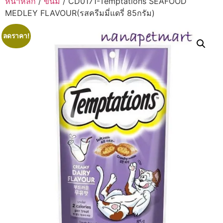
หน้าหลัก
/
ขนม
/ CD0171-Temptations SEAFOOD
MEDLEY FLAVOUR(รสครีมมี่แดรี่ 85กรัม)
ลดราคา!