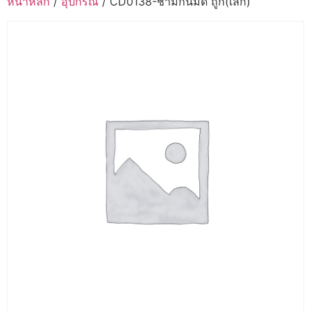
หน้าหลัก
/
อุปกรณ์
/ CD0138-ชามกันมด ถูก(เล็ก)