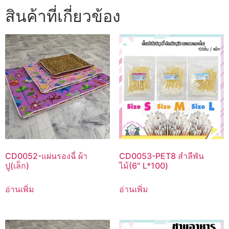
สินค้าที่เกี่ยวข้อง
CD0052-แผ่นรองฉี่ ผ้า
CD0053-PET8 สำลีพัน
ปู(เล็ก)
ไม้(6″ L*100)
อ่านเพิ่ม
อ่านเพิ่ม