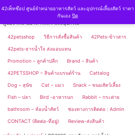
Skip
42petshop
42เพ็ทช๊อป ศูนย์จำหน่ายอาหารสัตว์ และอุปกรณ์เลี้ยงสัตว์ ราคา
to
กันเอง
ปิด
content
ศูนย์จำหน่ายอาหารสัตว์ และอุปกรณ์
42petsshop
วิธีการสั่งซื้อสินค้า
42Pets-ข้าวสาร
42pets-ธารน้ำใจ ส่งมอบแทน
Promotion – ลูกค้าปลีก
Brand – สินค้า
42PETSSHOP – สินค้าแบรนด์ร้าน
Cattalog
Dog – สุนัข
Cat – แมว
Snack – ขนมสัตว์เลี้ยง
Fish – ปลา
Bird -อาหารนก
Rabbit – กระต่าย
bathroom – ห้องน้ำสัตว์
ช่องทางการติดต่อ : Admin
CONTACT (ติดต่อ-ที่อยู่)
Review-ส่งสินค้า