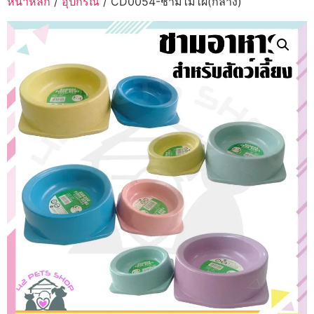
หน้าหลัก
/
อุปกรณ์
/ CD0054-ชามไม้ไผ่(กลาง)