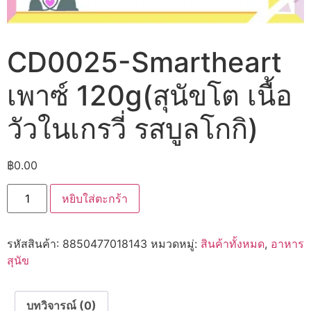
CD0025-Smartheart
เพาซ์ 120g(สุนัขโต เนื้อ
วัวในเกรวี่ รสบูลโกกิ)
฿
0.00
จำนวน
หยิบใส่ตะกร้า
CD0025-
Smartheart
เพา
ซ์
รหัสสินค้า:
8850477018143
หมวดหมู่:
สินค้าทั้งหมด
,
อาหาร
120g(สุนัข
โต
สุนัข
เนื้อ
วัว
ใน
เก
บทวิจารณ์ (0)
รวี่