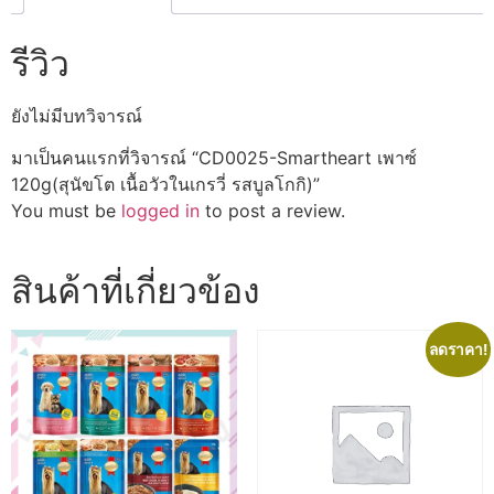
รส
บูล
รีวิว
โกกิ)
ชิ้น
ยังไม่มีบทวิจารณ์
มาเป็นคนแรกที่วิจารณ์ “CD0025-Smartheart เพาซ์
120g(สุนัขโต เนื้อวัวในเกรวี่ รสบูลโกกิ)”
You must be
logged in
to post a review.
สินค้าที่เกี่ยวข้อง
ลดราคา!