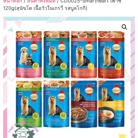
หน้าหลัก
/
สินค้าทั้งหมด
/ CD0025-Smartheart เพาซ์
120g(สุนัขโต เนื้อวัวในเกรวี่ รสบูลโกกิ)