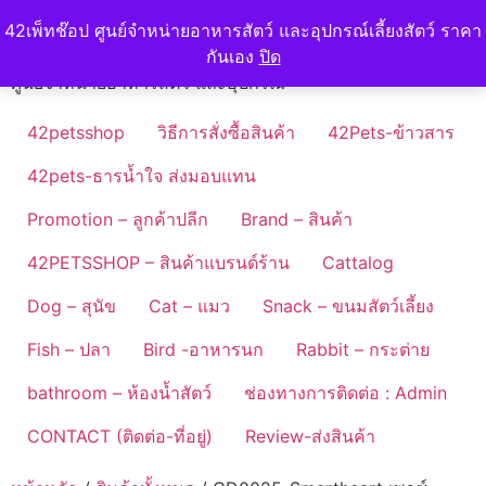
Skip
42petshop
42เพ็ทช๊อป ศูนย์จำหน่ายอาหารสัตว์ และอุปกรณ์เลี้ยงสัตว์ ราคา
to
กันเอง
ปิด
content
ศูนย์จำหน่ายอาหารสัตว์ และอุปกรณ์
42petsshop
วิธีการสั่งซื้อสินค้า
42Pets-ข้าวสาร
42pets-ธารน้ำใจ ส่งมอบแทน
Promotion – ลูกค้าปลีก
Brand – สินค้า
42PETSSHOP – สินค้าแบรนด์ร้าน
Cattalog
Dog – สุนัข
Cat – แมว
Snack – ขนมสัตว์เลี้ยง
Fish – ปลา
Bird -อาหารนก
Rabbit – กระต่าย
bathroom – ห้องน้ำสัตว์
ช่องทางการติดต่อ : Admin
CONTACT (ติดต่อ-ที่อยู่)
Review-ส่งสินค้า