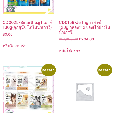
CD0025-Smartheart เพาซ์
CD0159-Jerhigh เพาซ์
130g(ลูกสุนัข ไก่ในน้ำเกรวี่)
120g กล่อง*12ซอง(ไก่ย่างใน
น้ำเกรวี่)
฿
0.00
Original
Current
฿
10,000.00
฿
204.00
price
price
หยิบใส่ตะกร้า
was:
is:
หยิบใส่ตะกร้า
฿10,000.00.
฿204.00.
ลดราคา!
ลดราคา!