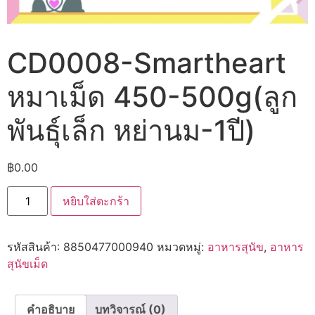
CD0008-Smartheart
หมาเม็ด 450-500g(ลูก
พันธ์ุเล็ก หย่านม-1ปี)
฿
0.00
จำนวน
หยิบใส่ตะกร้า
CD0008-
Smartheart
หมา
เม็ด
รหัสสินค้า:
8850477000940
หมวดหมู่:
อาหารสุนัข
,
อาหาร
450-
500g(ลูก
สุนัขเม็ด
พันธ์ุ
เล็ก
หย่านม-1ปี)
ชิ้น
คำอธิบาย
บทวิจารณ์ (0)