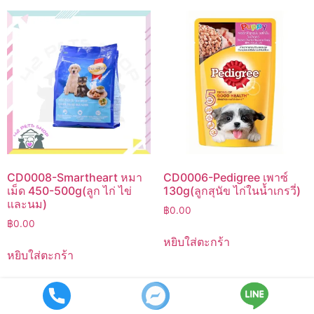
CD0008-Smartheart หมา
CD0006-Pedigree เพาซ์
เม็ด 450-500g(ลูก ไก่ ไข่
130g(ลูกสุนัข ไก่ในน้ำเกรวี่)
และนม)
฿
0.00
฿
0.00
หยิบใส่ตะกร้า
หยิบใส่ตะกร้า