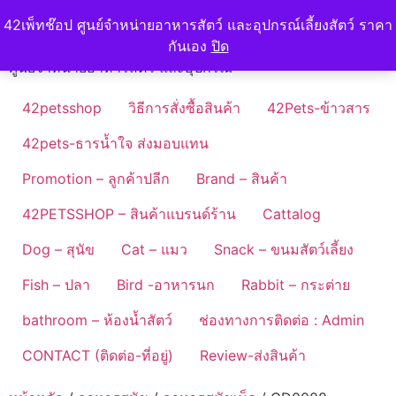
Skip
42petshop
42เพ็ทช๊อป ศูนย์จำหน่ายอาหารสัตว์ และอุปกรณ์เลี้ยงสัตว์ ราคา
to
กันเอง
ปิด
content
ศูนย์จำหน่ายอาหารสัตว์ และอุปกรณ์
42petsshop
วิธีการสั่งซื้อสินค้า
42Pets-ข้าวสาร
42pets-ธารน้ำใจ ส่งมอบแทน
Promotion – ลูกค้าปลีก
Brand – สินค้า
42PETSSHOP – สินค้าแบรนด์ร้าน
Cattalog
Dog – สุนัข
Cat – แมว
Snack – ขนมสัตว์เลี้ยง
Fish – ปลา
Bird -อาหารนก
Rabbit – กระต่าย
bathroom – ห้องน้ำสัตว์
ช่องทางการติดต่อ : Admin
CONTACT (ติดต่อ-ที่อยู่)
Review-ส่งสินค้า