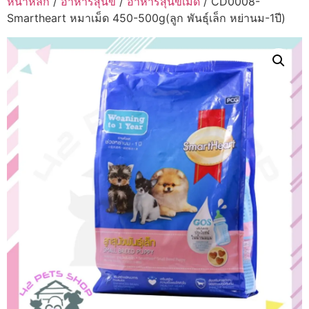
หน้าหลัก
/
อาหารสุนัข
/
อาหารสุนัขเม็ด
/ CD0008-
Smartheart หมาเม็ด 450-500g(ลูก พันธ์ุเล็ก หย่านม-1ปี)