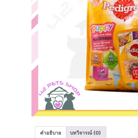
คำอธิบาย
บทวิจารณ์ (0)