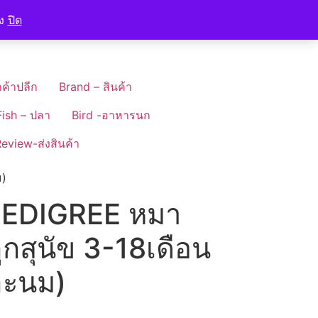
อง
ปิด
ค้าปลีก
Brand – สินค้า
Fish – ปลา
Bird -อาหารนก
eview-ส่งสินค้า
ม)
EDIGREE หมา
ูกสุนัข 3-18เดือน
และนม)