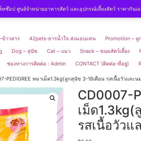
็ทช๊อป ศูนย์จำหน่ายอาหารสัตว์ และอุปกรณ์เลี้ยงสัตว์ ราคากันเ
-ข้าวสาร
42pets-ธารน้ำใจ ส่งมอบแทน
Promotion – ลูก
g
Dog – สุนัข
Cat – แมว
Snack – ขนมสัตว์เลี้ยง
ช่องทางการติดต่อ : Admin
CONTACT (ติดต่อ-ที่อยู่)
R
-PEDIGREE หมาเม็ด1.3kg(ลูกสุนัข 3-18เดือน รสเนื้อวัวและน
CD0007-P
เม็ด1.3kg(ล
รสเนื้อวัว