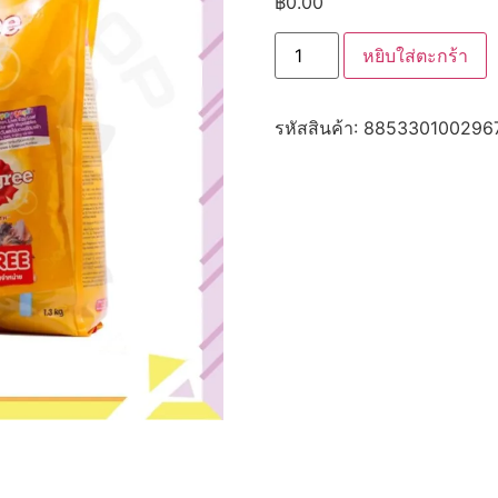
฿
0.00
จำนวน
หยิบใส่ตะกร้า
CD0007-
PEDIGREE
หมา
เม็ด1.3kg(ลูก
รหัสสินค้า:
885330100296
สุนัข
3-
18เดือน
รส
เนื้อ
วัว
และ
นม)
ชิ้น