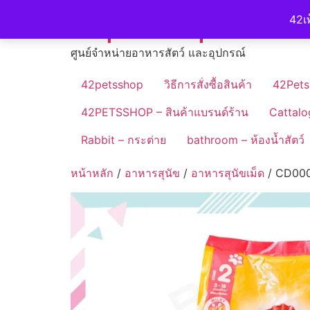
Skip
42petshop
42เพ
to
content
ศูนย์จำหน่ายอาหารสัตว์ และอุปกรณ์
42petsshop
วิธีการสั่งซื้อสินค้า
42Pets
42PETSSHOP – สินค้าแบรนด์ร้าน
Cattalo
Rabbit – กระต่าย
bathroom – ห้องน้ำสัตว์
หน้าหลัก
/
อาหารสุนัข
/
อาหารสุนัขเม็ด
/ CD0007