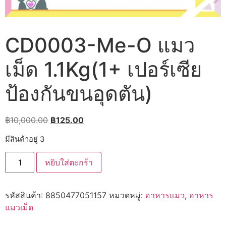
CD0003-Me-O แมว
เม็ด 1.1Kg(1+ เปอร์เซีย
ป้องกันขนอุดตัน)
Original
Current
฿
10,000.00
฿
125.00
price
price
มีสินค้าอยู่ 3
was:
is:
จำนวน
฿10,000.00.
฿125.00.
หยิบใส่ตะกร้า
CD0003-
Me-
O
แมว
รหัสสินค้า:
8850477051157
หมวดหมู่:
อาหารแมว
,
อาหาร
เม็ด
1.1Kg(1+
แมวเม็ด
เปอร์เซีย
ป้องกัน