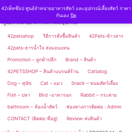
Skip
42petshop
42เพ็ทช๊อป ศูนย์จำหน่ายอาหารสัตว์ และอุปกรณ์เลี้ยงสัตว์ ราคา
to
กันเอง
ปิด
content
ศูนย์จำหน่ายอาหารสัตว์ และอุปกรณ์
42petsshop
วิธีการสั่งซื้อสินค้า
42Pets-ข้าวสาร
42pets-ธารน้ำใจ ส่งมอบแทน
Promotion – ลูกค้าปลีก
Brand – สินค้า
42PETSSHOP – สินค้าแบรนด์ร้าน
Cattalog
Dog – สุนัข
Cat – แมว
Snack – ขนมสัตว์เลี้ยง
Fish – ปลา
Bird -อาหารนก
Rabbit – กระต่าย
bathroom – ห้องน้ำสัตว์
ช่องทางการติดต่อ : Admin
CONTACT (ติดต่อ-ที่อยู่)
Review-ส่งสินค้า