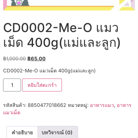
CD0002-Me-O แมว
เม็ด 400g(แม่และลูก)
Original
Current
฿
1,000.00
฿
65.00
price
price
CD0002-Me-O แมวเม็ด 400g(แม่และลูก)
was:
is:
฿1,000.00.
฿65.00.
จำนวน
หยิบใส่ตะกร้า
CD0002-
Me-
O
แมว
รหัสสินค้า:
8850477018662
หมวดหมู่:
อาหารแมว
,
อาหาร
เม็ด
400g(แม่
แมวเม็ด
และ
ลูก)
ชิ้น
คำอธิบาย
บทวิจารณ์ (0)