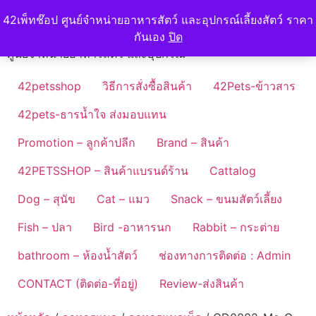
Skip
42petshop
42เพ็ทช๊อป ศูนย์จำหน่ายอาหารสัตว์ และอุปกรณ์เลี้ยงสัตว์ ราคา
to
กันเอง
ปิด
content
ศูนย์จำหน่ายอาหารสัตว์ และอุปกรณ์
42petsshop
วิธีการสั่งซื้อสินค้า
42Pets-ข้าวสาร
42pets-ธารน้ำใจ ส่งมอบแทน
Promotion – ลูกค้าปลีก
Brand – สินค้า
42PETSSHOP – สินค้าแบรนด์ร้าน
Cattalog
Dog – สุนัข
Cat – แมว
Snack – ขนมสัตว์เลี้ยง
Fish – ปลา
Bird -อาหารนก
Rabbit – กระต่าย
bathroom – ห้องน้ำสัตว์
ช่องทางการติดต่อ : Admin
CONTACT (ติดต่อ-ที่อยู่)
Review-ส่งสินค้า