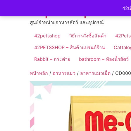
Skip
42petshop
42เพ
to
content
ศูนย์จำหน่ายอาหารสัตว์ และอุปกรณ์
42petsshop
วิธีการสั่งซื้อสินค้า
42Pets
42PETSSHOP – สินค้าแบรนด์ร้าน
Cattalo
Rabbit – กระต่าย
bathroom – ห้องน้ำสัตว์
หน้าหลัก
/
อาหารแมว
/
อาหารแมวเม็ด
/ CD0002