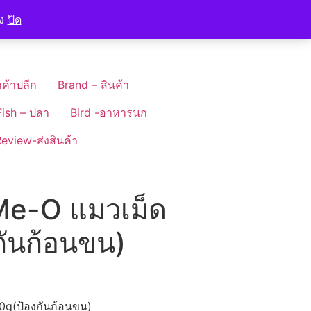
อง
ปิด
ค้าปลีก
Brand – สินค้า
Fish – ปลา
Bird -อาหารนก
eview-ส่งสินค้า
e-O แมวเม็ด
ันก้อนขน)
g(ป้องกันก้อนขน)