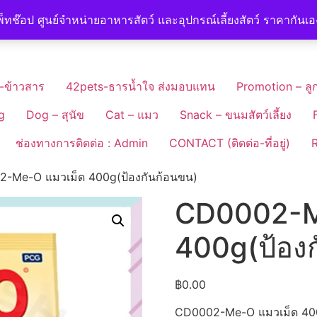
็ทช๊อป ศูนย์จำหน่ายอาหารสัตว์ และอุปกรณ์เลี้ยงสัตว์ ราคากันเ
-ข้าวสาร
42pets-ธารน้ำใจ ส่งมอบแทน
Promotion – ลูก
g
Dog – สุนัข
Cat – แมว
Snack – ขนมสัตว์เลี้ยง
ช่องทางการติดต่อ : Admin
CONTACT (ติดต่อ-ที่อยู่)
R
-Me-O แมวเม็ด 400g(ป้องกันก้อนขน)
CD0002-M
400g(ป้องก
฿
0.00
CD0002-Me-O แมวเม็ด 400