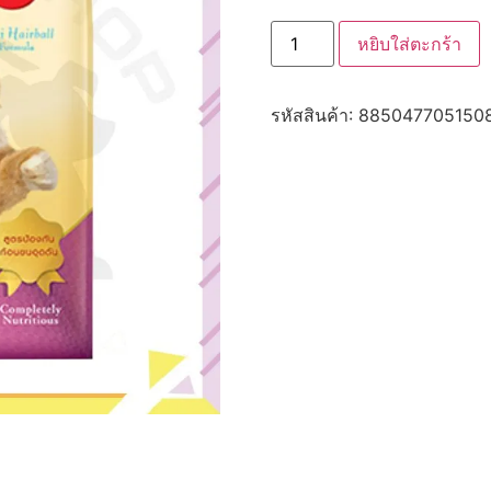
จำนวน
หยิบใส่ตะกร้า
CD0002-
Me-
O
แมว
รหัสสินค้า:
885047705150
เม็ด
400g(ป้องกัน
ก้อน
ขน)
ชิ้น