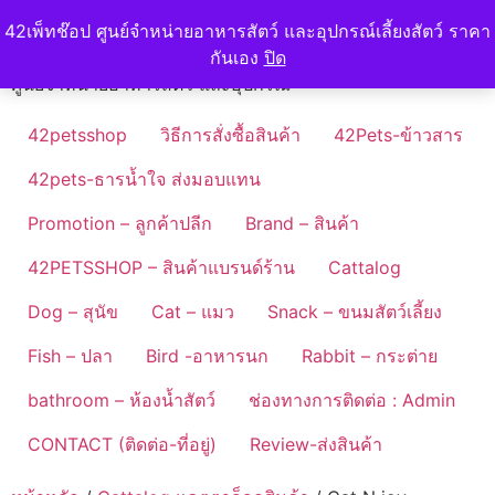
Skip
42petshop
42เพ็ทช๊อป ศูนย์จำหน่ายอาหารสัตว์ และอุปกรณ์เลี้ยงสัตว์ ราคา
to
กันเอง
ปิด
content
ศูนย์จำหน่ายอาหารสัตว์ และอุปกรณ์
42petsshop
วิธีการสั่งซื้อสินค้า
42Pets-ข้าวสาร
42pets-ธารน้ำใจ ส่งมอบแทน
Promotion – ลูกค้าปลีก
Brand – สินค้า
42PETSSHOP – สินค้าแบรนด์ร้าน
Cattalog
Dog – สุนัข
Cat – แมว
Snack – ขนมสัตว์เลี้ยง
Fish – ปลา
Bird -อาหารนก
Rabbit – กระต่าย
bathroom – ห้องน้ำสัตว์
ช่องทางการติดต่อ : Admin
CONTACT (ติดต่อ-ที่อยู่)
Review-ส่งสินค้า