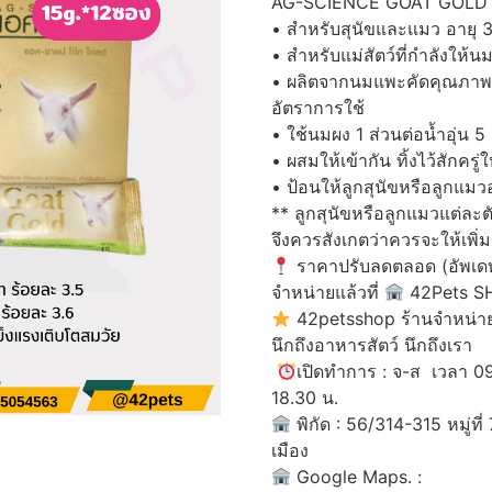
AG-SCIENCE GOAT GOLD 
• สำหรับสุนัขและแมว อายุ 3 
• สำหรับแม่สัตว์ที่กำลังให้นม
• ผลิตจากนมแพะคัดคุณภาพ 
อัตราการใช้
• ใช้นมผง 1 ส่วนต่อน้ำอุ่น 5
• ผสมให้เข้ากัน ทิ้งไว้สักครู่ใ
• ป้อนให้ลูกสุนัขหรือลูกแมวอ
** ลูกสุนัขหรือลูกแมวแต่ล
จึงควรสังเกตว่าควรจะให้เพิ่
ราคาปรับลดตลอด (อัพเดทร
จำหน่ายแล้วที่
42Pets SHO
42petsshop ร้านจำหน่ายอ
นึกถึงอาหารสัตว์ นึกถึงเรา
เปิดทำการ : จ-ส เวลา 09
18.30 น.
พิกัด : 56/314-315 หมู่ท
เมือง
Google Maps. :