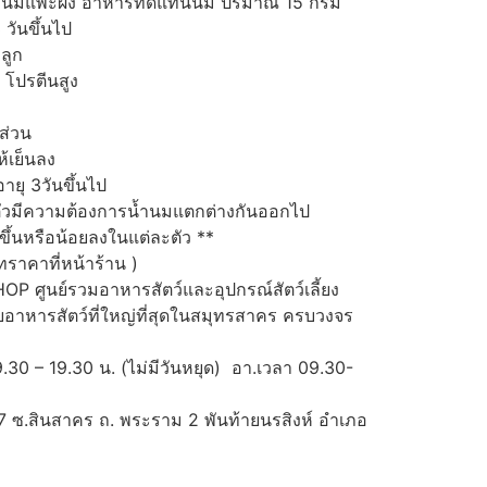
นมแพะผง อาหารทดแทนนม ปริมาณ 15 กรัม
วันขึ้นไป
ลูก
โปรตีนสูง
 ส่วน
ห้เย็นลง
ายุ 3วันขึ้นไป
ะตัวมีความต้องการน้ำนมแตกต่างกันออกไป
มขึ้นหรือน้อยลงในแต่ละตัว **
าคาที่หน้าร้าน )
P ศูนย์รวมอาหารสัตว์และอุปกรณ์สัตว์เลี้ยง
าหารสัตว์ที่ใหญ่ที่สุดในสมุทรสาคร ครบวงจร
.30 – 19.30 น. (ไม่มีวันหยุด) อา.เวลา 09.30-
ี่ 7 ซ.สินสาคร ถ. พระราม 2 พันท้ายนรสิงห์ อำเภอ