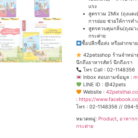
แรง
สูตรรวม 2Mix (ถุงแดง)
การย่อย ช่วยให้การทำ
สูตรควบคุมกลิ่น(ถุงม่ว
กระต่าย
ซื้อปลีกซื้อส่ง หรือฝากขาย
42petsshop ร้านจำหน่ายอ
นึกถึงอาหารสัตว์ นึกถึงเรา
โทร Call : 02-1148356
Inbox สอบถามข้อมูล :
m
LINE ID : @42pets
Website :
42petsthai.c
:
https://www.facebook.c
โทร : 02-1148356 // 094
หมวดหมู่:
Product
,
อาหารก
กระต่าย