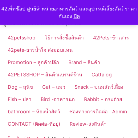
Skip
42petshop
42เพ็ทช๊อป ศูนย์จำหน่ายอาหารสัตว์ และอุปกรณ์เลี้ยงสัตว์ ราคา
to
กันเอง
ปิด
content
ศูนย์จำหน่ายอาหารสัตว์ และอุปกรณ์
42petsshop
วิธีการสั่งซื้อสินค้า
42Pets-ข้าวสาร
42pets-ธารน้ำใจ ส่งมอบแทน
Promotion – ลูกค้าปลีก
Brand – สินค้า
42PETSSHOP – สินค้าแบรนด์ร้าน
Cattalog
Dog – สุนัข
Cat – แมว
Snack – ขนมสัตว์เลี้ยง
Fish – ปลา
Bird -อาหารนก
Rabbit – กระต่าย
bathroom – ห้องน้ำสัตว์
ช่องทางการติดต่อ : Admin
CONTACT (ติดต่อ-ที่อยู่)
Review-ส่งสินค้า