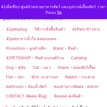
Skip
42petshop
42เพ็ทช๊อป ศูนย์จำหน่ายอาหารสัตว์ และอุปกรณ์เลี้ยงสัตว์ ราคา
to
กันเอง
ปิด
content
ศูนย์จำหน่ายอาหารสัตว์ และอุปกรณ์
42petsshop
วิธีการสั่งซื้อสินค้า
42Pets-ข้าวสาร
42pets-ธารน้ำใจ ส่งมอบแทน
Promotion – ลูกค้าปลีก
Brand – สินค้า
42PETSSHOP – สินค้าแบรนด์ร้าน
Cattalog
Dog – สุนัข
Cat – แมว
Snack – ขนมสัตว์เลี้ยง
Fish – ปลา
Bird -อาหารนก
Rabbit – กระต่าย
bathroom – ห้องน้ำสัตว์
ช่องทางการติดต่อ : Admin
CONTACT (ติดต่อ-ที่อยู่)
Review-ส่งสินค้า