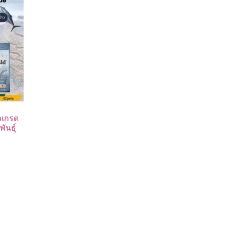
วเกรด
ันธุ์