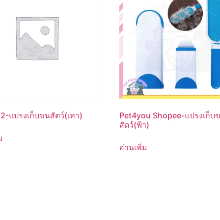
-แปรงเก็บขนสัตว์(เทา)
Pet4you Shopee-แปรงเก็บ
สัตว์(ฟ้า)
ม
อ่านเพิ่ม