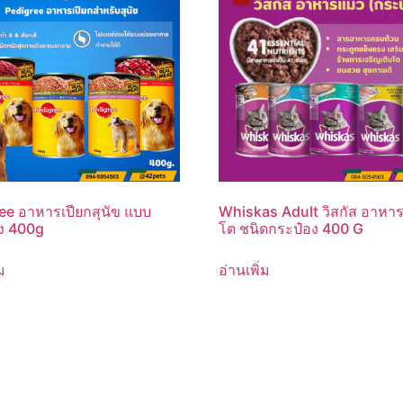
ee อาหารเปียกสุนัข แบบ
Whiskas Adult วิสกัส อาหา
ง 400g
โต ชนิดกระป๋อง 400 G
ม
อ่านเพิ่ม