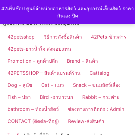
Skip
42petshop
42เพ็ทช๊อป ศูนย์จำหน่ายอาหารสัตว์ และอุปกรณ์เลี้ยงสัตว์ ราคา
to
กันเอง
ปิด
content
ศูนย์จำหน่ายอาหารสัตว์ และอุปกรณ์
42petsshop
วิธีการสั่งซื้อสินค้า
42Pets-ข้าวสาร
42pets-ธารน้ำใจ ส่งมอบแทน
Promotion – ลูกค้าปลีก
Brand – สินค้า
42PETSSHOP – สินค้าแบรนด์ร้าน
Cattalog
Dog – สุนัข
Cat – แมว
Snack – ขนมสัตว์เลี้ยง
Fish – ปลา
Bird -อาหารนก
Rabbit – กระต่าย
bathroom – ห้องน้ำสัตว์
ช่องทางการติดต่อ : Admin
CONTACT (ติดต่อ-ที่อยู่)
Review-ส่งสินค้า