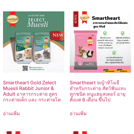
Smartheart Gold Zelect
Smartheart หญ้าทิโมธี
Muesli Rabbit Junior &
สำหรับกระต่าย สัตว์ฟันแทะ
Adult อาหารกระต่าย สูตร
ทุกชนิด หนูแฮมสเตอร์ อายุ
กระต่ายเด็ก และ กระต่ายโต
ตั้งแต่ 6 เดือน ขึ้นไป
อ่านเพิ่ม
อ่านเพิ่ม