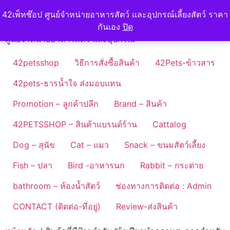
Skip
42petshop
42เพ็ทช๊อป ศูนย์จำหน่ายอาหารสัตว์ และอุปกรณ์เลี้ยงสัตว์ ราคา
to
กันเอง
ปิด
content
ศูนย์จำหน่ายอาหารสัตว์ และอุปกรณ์
42petsshop
วิธีการสั่งซื้อสินค้า
42Pets-ข้าวสาร
42pets-ธารน้ำใจ ส่งมอบแทน
Promotion – ลูกค้าปลีก
Brand – สินค้า
42PETSSHOP – สินค้าแบรนด์ร้าน
Cattalog
Dog – สุนัข
Cat – แมว
Snack – ขนมสัตว์เลี้ยง
Fish – ปลา
Bird -อาหารนก
Rabbit – กระต่าย
bathroom – ห้องน้ำสัตว์
ช่องทางการติดต่อ : Admin
CONTACT (ติดต่อ-ที่อยู่)
Review-ส่งสินค้า