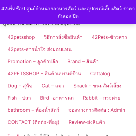
Skip
42petshop
42เพ็ทช๊อป ศูนย์จำหน่ายอาหารสัตว์ และอุปกรณ์เลี้ยงสัตว์ ราคา
to
กันเอง
ปิด
content
ศูนย์จำหน่ายอาหารสัตว์ และอุปกรณ์
42petsshop
วิธีการสั่งซื้อสินค้า
42Pets-ข้าวสาร
42pets-ธารน้ำใจ ส่งมอบแทน
Promotion – ลูกค้าปลีก
Brand – สินค้า
42PETSSHOP – สินค้าแบรนด์ร้าน
Cattalog
Dog – สุนัข
Cat – แมว
Snack – ขนมสัตว์เลี้ยง
Fish – ปลา
Bird -อาหารนก
Rabbit – กระต่าย
bathroom – ห้องน้ำสัตว์
ช่องทางการติดต่อ : Admin
CONTACT (ติดต่อ-ที่อยู่)
Review-ส่งสินค้า