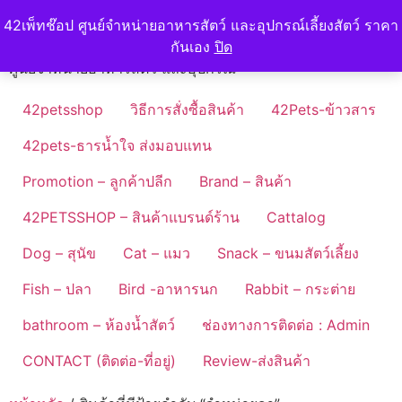
Skip
42petshop
42เพ็ทช๊อป ศูนย์จำหน่ายอาหารสัตว์ และอุปกรณ์เลี้ยงสัตว์ ราคา
to
กันเอง
ปิด
content
ศูนย์จำหน่ายอาหารสัตว์ และอุปกรณ์
42petsshop
วิธีการสั่งซื้อสินค้า
42Pets-ข้าวสาร
42pets-ธารน้ำใจ ส่งมอบแทน
Promotion – ลูกค้าปลีก
Brand – สินค้า
42PETSSHOP – สินค้าแบรนด์ร้าน
Cattalog
Dog – สุนัข
Cat – แมว
Snack – ขนมสัตว์เลี้ยง
Fish – ปลา
Bird -อาหารนก
Rabbit – กระต่าย
bathroom – ห้องน้ำสัตว์
ช่องทางการติดต่อ : Admin
CONTACT (ติดต่อ-ที่อยู่)
Review-ส่งสินค้า