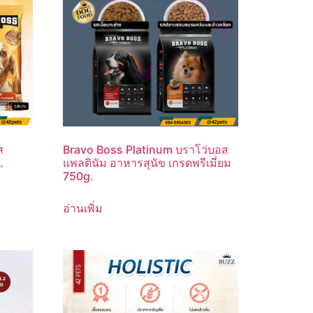
ส
Bravo Boss Platinum บราโว่บอส
.
แพลตินัม อาหารสุนัข เกรดพรีเมี่ยม
750g.
อ่านเพิ่ม