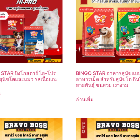
STAR บิงโกสตาร์ ไฮ-โปร
BINGO STAR อาหารสุนัขแบบ
ุนัขโตและแมว รสเนื้อแกะ
อาหารเม็ด สำหรับสุนัขโต กิน
สายพันธุ์ ขนสวย เงางาม
ม
อ่านเพิ่ม