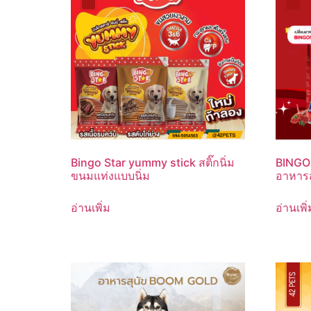
Bingo Star yummy stick สติ๊กนิ่ม
BINGO 
ขนมแท่งแบบนิ่ม
อาหารส
อ่านเพิ่ม
อ่านเพิ่