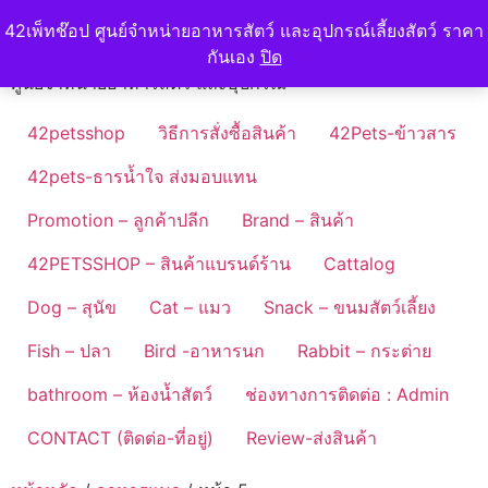
Skip
42petshop
42เพ็ทช๊อป ศูนย์จำหน่ายอาหารสัตว์ และอุปกรณ์เลี้ยงสัตว์ ราคา
to
กันเอง
ปิด
content
ศูนย์จำหน่ายอาหารสัตว์ และอุปกรณ์
42petsshop
วิธีการสั่งซื้อสินค้า
42Pets-ข้าวสาร
42pets-ธารน้ำใจ ส่งมอบแทน
Promotion – ลูกค้าปลีก
Brand – สินค้า
42PETSSHOP – สินค้าแบรนด์ร้าน
Cattalog
Dog – สุนัข
Cat – แมว
Snack – ขนมสัตว์เลี้ยง
Fish – ปลา
Bird -อาหารนก
Rabbit – กระต่าย
bathroom – ห้องน้ำสัตว์
ช่องทางการติดต่อ : Admin
CONTACT (ติดต่อ-ที่อยู่)
Review-ส่งสินค้า